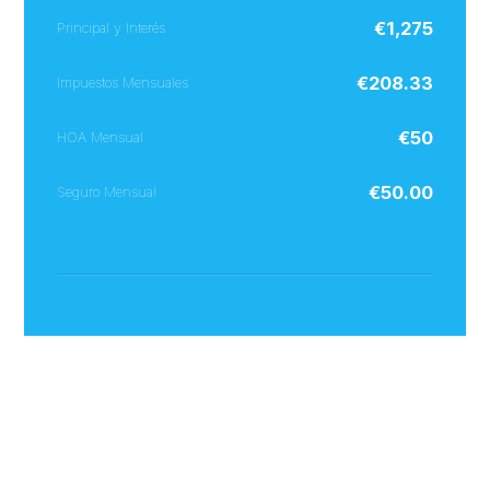
€
1,275
Principal y Interés
€
208.33
Impuestos Mensuales
€
50
HOA Mensual
€
50.00
Seguro Mensual